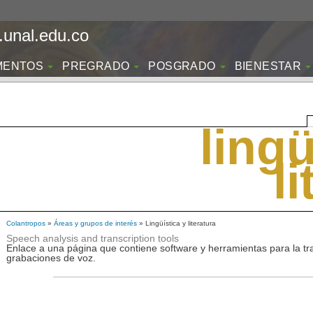
unal.edu.co
MENTOS
PREGRADO
POSGRADO
BIENESTAR
lingü
l
Colantropos
»
Áreas y grupos de interés
» Lingüística y literatura
Speech analysis and transcription tools
Enlace a una página que contiene software y herramientas para la tran
grabaciones de voz.