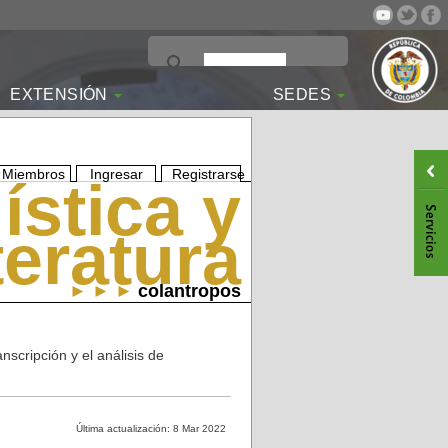
EXTENSIÓN
SEDES
Miembros
Ingresar
Registrarse
ística y
iteratura
► ► ►
colantropos
scripción y el análisis de
Última actualización: 8 Mar 2022