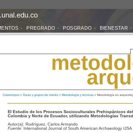
unal.edu.co
MENTOS
PREGRADO
POSGRADO
BIENESTAR
metodol
arqu
Colantropos
»
Áreas y grupos de interés
»
Metodología y técnicas
» Metodología en arqueolo
El Estudio de los Procesos Socioculturales Prehispánicos de
Colombia y Norte de Ecuador, utilizando Metodologías Transd
Autor(a): Rodríguez, Carlos Armando
Fuente
: International Journal of South American Archaeology IJSA