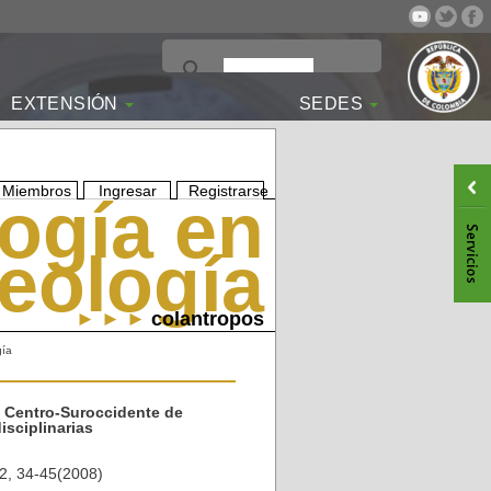
EXTENSIÓN
SEDES
Miembros
Ingresar
Registrarse
ogía en
eología
► ► ►
colantropos
gía
l Centro-Suroccidente de
isciplinarias
 2, 34-45(2008)