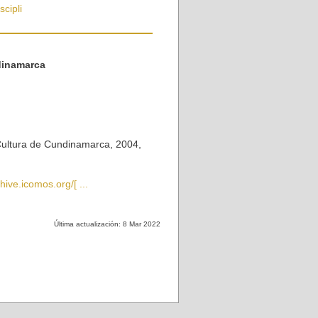
cipli
dinamarca
Cultura de Cundinamarca, 2004,
ive.icomos.org/[ ...
Última actualización: 8 Mar 2022