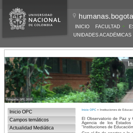
humanas.bogota
INICIO
FACULTAD
E
UNIDADES ACADÉMICAS
Inicio OPC
» Instituciones de Educac
Inicio OPC
El Observatorio de Paz y 
Campos temáticos
Agencia de los Estados U
“Instituciones de Educació
Actualidad Mediática