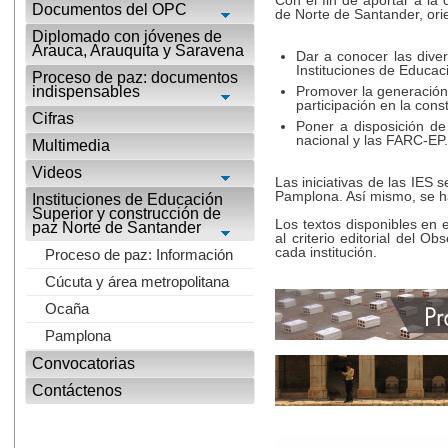
Con el fin de aportar a la 
Documentos del OPC
de Norte de Santander, ori
Diplomado con jóvenes de
Arauca, Arauquita y Saravena
Dar a conocer las diver
Instituciones de Educac
Proceso de paz: documentos
indispensables
Promover la generación 
participación en la const
Cifras
Poner a disposición de
nacional y las FARC-EP.
Multimedia
Videos
Las iniciativas de las IES
Pamplona. Así mismo, se h
Instituciones de Educación
Superior y construcción de
Los textos disponibles en 
paz Norte de Santander
al criterio editorial del 
cada institución.
Proceso de paz: Información
Cúcuta y área metropolitana
Ocaña
Pamplona
Convocatorias
Contáctenos