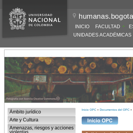
humanas.bogota
INICIO
FACULTAD
E
UNIDADES ACADÉMICAS
Inicio OPC
»
Documentos del OPC
» 
Ámbito jurídico
Arte y Cultura
Amenazas, riesgos y acciones
violentas