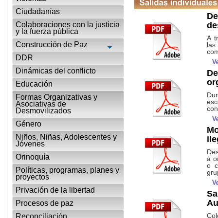
Ciudadanías
De
Colaboraciones con la justicia
de
y la fuerza pública
A t
Construcción de Paz
las
com
DDR
Dinámicas del conflicto
De
or
Educación
Du
Formas Organizativas y
esc
Asociativas de
con
Desmovilizados
Género
Mo
Niños, Niñas, Adolescentes y
il
Jóvenes
Des
Orinoquía
a o
o c
Políticas, programas, planes y
grup
proyectos
Privación de la libertad
Sa
Au
Procesos de paz
Col
Reconciliación