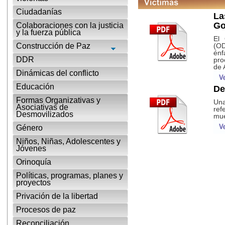
Ciudadanías
La
Go
Colaboraciones con la justicia
y la fuerza pública
El 
Construcción de Paz
(OD
énf
DDR
pro
de 
Dinámicas del conflicto
Educación
De
Formas Organizativas y
Una
Asociativas de
ref
Desmovilizados
mue
Género
Niños, Niñas, Adolescentes y
Jóvenes
Orinoquía
Políticas, programas, planes y
proyectos
Privación de la libertad
Procesos de paz
Reconciliación