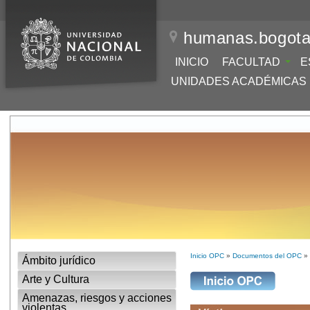
humanas.bogota
INICIO
FACULTAD
E
UNIDADES ACADÉMICAS
Inicio OPC
»
Documentos del OPC
» 
Ámbito jurídico
Arte y Cultura
Amenazas, riesgos y acciones
violentas