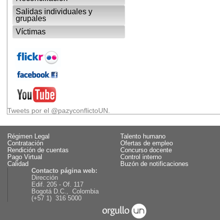
Salidas individuales y
grupales
Víctimas
Tweets por el @pazyconflictoUN.
Régimen Legal
Talento humano
Contratación
Ofertas de empleo
Rendición de cuentas
Concurso docente
Pago Virtual
Control interno
Calidad
Buzón de notificaciones
Contacto página web:
Dirección
Edif. 205 - Of. 117
Bogotá D.C., Colombia
(+57 1) 316 5000