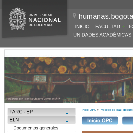
humanas.bogota
INICIO
FACULTAD
E
UNIDADES ACADÉMICAS
Inicio OPC
»
Proceso de paz: docume
FARC - EP
ELN
Documentos generales