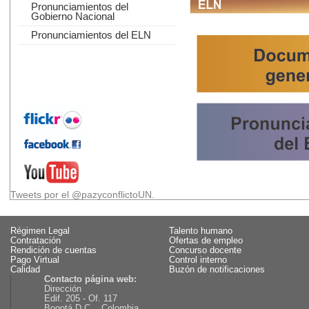
Pronunciamientos del
Gobierno Nacional
Pronunciamientos del ELN
Tweets por el @pazyconflictoUN.
Régimen Legal
Talento humano
Contratación
Ofertas de empleo
Rendición de cuentas
Concurso docente
Pago Virtual
Control interno
Calidad
Buzón de notificaciones
Contacto página web:
Dirección
Edif. 205 - Of. 117
Bogotá D.C., Colombia