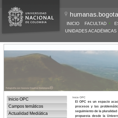
humanas.bogota
INICIO
FACULTAD
E
UNIDADES ACADÉMICAS
Inicio OPC
Inicio OPC
El OPC es un espacio acadé
Campos temáticos
procesos y las problemátic
seguimiento de la pluralidad
Actualidad Mediática
propuesta desde la Univers