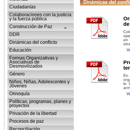
Ciudadanías
Colaboraciones con la justicia
Or
y la fuerza pública
de
Construcción de Paz
Col
DDR
ope
en 
Dinámicas del conflicto
otra
Educación
Formas Organizativas y
Asociativas de
Pr
Desmovilizados
te
Género
En 
org
Niños, Niñas, Adolescentes y
lo 
Jóvenes
arm
Orinoquía
Políticas, programas, planes y
proyectos
Privación de la libertad
Procesos de paz
Reconciliación