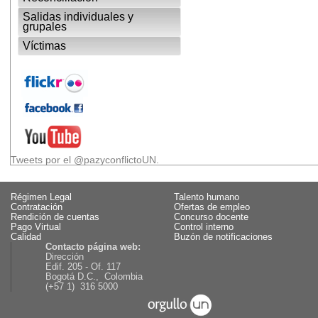
Salidas individuales y
grupales
Víctimas
Tweets por el @pazyconflictoUN.
Régimen Legal
Talento humano
Contratación
Ofertas de empleo
Rendición de cuentas
Concurso docente
Pago Virtual
Control interno
Calidad
Buzón de notificaciones
Contacto página web:
Dirección
Edif. 205 - Of. 117
Bogotá D.C., Colombia
(+57 1) 316 5000