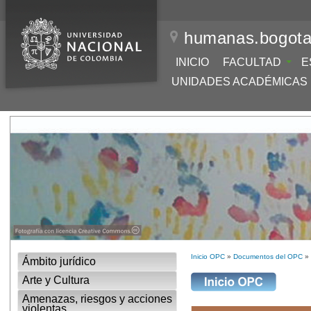
humanas.bogota
INICIO
FACULTAD
E
UNIDADES ACADÉMICAS
Inicio OPC
»
Documentos del OPC
» 
Ámbito jurídico
Arte y Cultura
Amenazas, riesgos y acciones
violentas