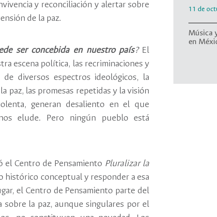
nvivencia y reconciliación y alertar sobre
11 de oct
ensión de la paz.
Música 
en Méxi
ede ser concebida en nuestro país
?
El
9 de octu
tra escena política, las recriminaciones y
 de diversos espectros ideológicos, la
Diploma
la paz, las promesas repetidas y la visión
22 de ago
iolenta, generan desaliento en el que
Diálogos
nos elude. Pero ningún pueblo está
de la pa
29 de no
Cantos 
yó el Centro de Pensamiento
Pluralizar la
11 de oct
 histórico conceptual y responder a esa
ugar, el Centro de Pensamiento parte del
Música 
 sobre la paz, aunque singulares por el
en Méxi