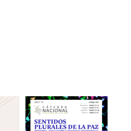
bre. 4:00 pm - 6:00 pm
do Paz Ambiental
sto - 25 de octubre 2024