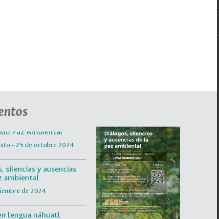
, silencias y ausencias
z ambiental
viembre de 2024
en lengua náhuatl
ubre 5:00 pm - 7:00 pm
y procesos decoloniales
co y Colombia
bre. 4:00 pm - 6:00 pm
entos
do Paz Ambiental
sto - 25 de octubre 2024
, silencias y ausencias
z ambiental
viembre de 2024
en lengua náhuatl