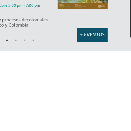
ubre 5:00 pm - 7:00 pm
y procesos decoloniales
co y Colombia
bre. 4:00 pm - 6:00 pm
+ EVENTOS
do Paz Ambiental
sto - 25 de octubre 2024
, silencias y ausencias
z ambiental
viembre de 2024
en lengua náhuatl
ubre 5:00 pm - 7:00 pm
y procesos decoloniales
co y Colombia