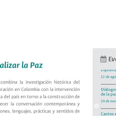
Diálogos
de la pa
29 de no
Cantos 
11 de oct
Música 
en Méxi
9 de octu
Ev
alizar la Paz
Diploma
22 de ago
combina la investigación histórica del
duración en Colombia con la intervención
Diálogos
de la pa
ica del país en torno a la construcción de
29 de no
uecer la conversación contemporánea y
ones, lenguajes, prácticas y sentidos de
Cantos 