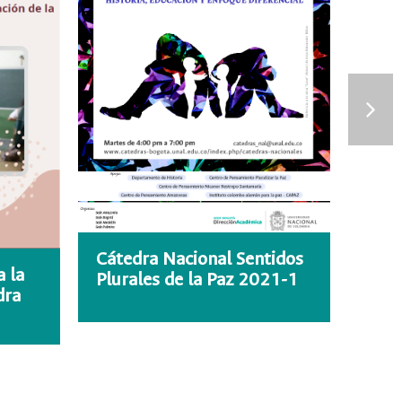
Cátedra Nacional Sentidos
 la
Dipl
Plurales de la Paz 2021-1
dra
treg
26 de
2022