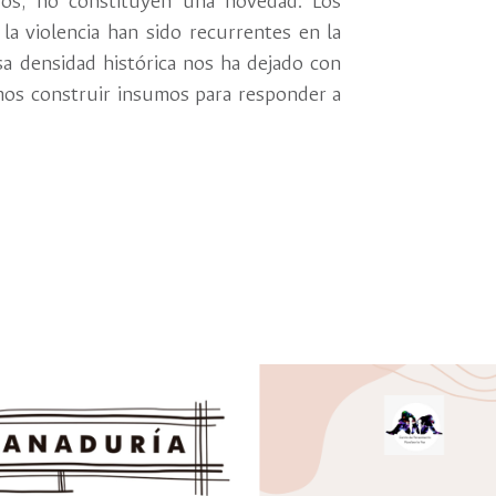
os, no constituyen una novedad. Los
9 de octu
la violencia han sido recurrentes en la
Diploma
a densidad histórica nos ha dejado con
22 de ago
os construir insumos para responder a