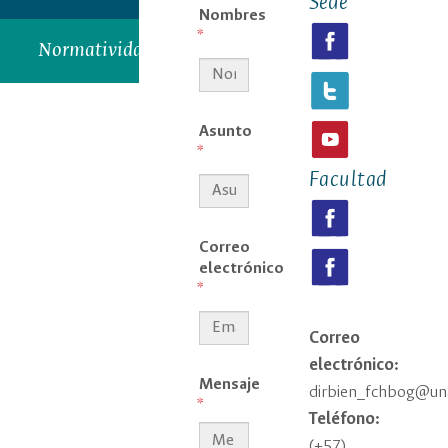
Sede
Nombres
Normatividad
Asunto
Facultad
Correo
electrónico
Correo
electrónico:
Mensaje
dirbien_fchbog@una
Teléfono:
(+57)