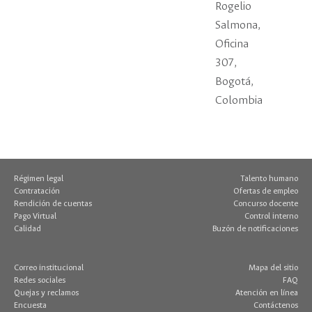
Rogelio
Salmona,
Oficina
307,
Bogotá,
Colombia
Régimen legal
Talento humano
Contratación
Ofertas de empleo
Rendición de cuentas
Concurso docente
Pago Virtual
Control interno
Calidad
Buzón de notificaciones
Correo institucional
Mapa del sitio
Redes sociales
FAQ
Quejas y reclamos
Atención en línea
Encuesta
Contáctenos