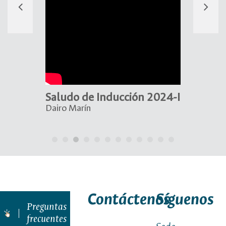
 2024-I
Saludo de Inducción 2024-I
Amérik
escultu
Dairo Marín
Contáctenos
Síguenos
Preguntas
frecuentes