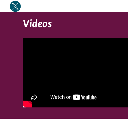
Videos
otá