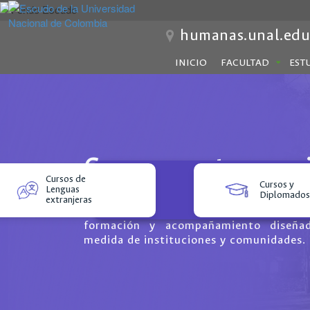
humanas.unal.edu
INICIO
FACULTAD
EST
Conoce nuestros servi
Cursos de
Cursos y
Lenguas
Desde programas abiertos al públi
Diplomado
extranjeras
cursos y diplomados, hasta proc
formación y acompañamiento diseña
medida de instituciones y comunidades.