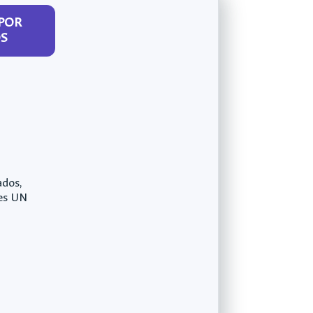
POR
S
ados,
res UN