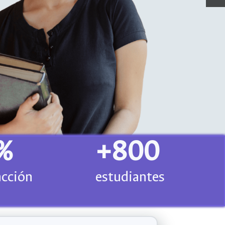
%
+800
acción
estudiantes