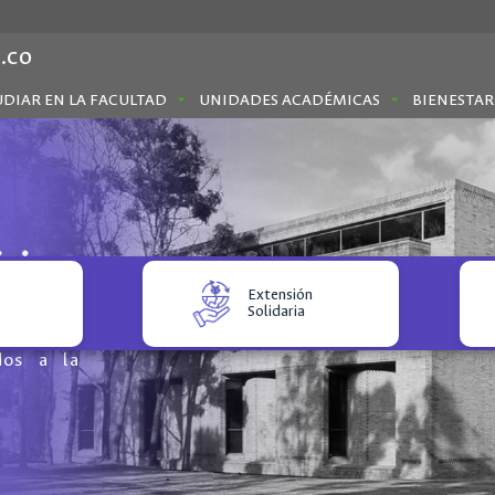
.co
UDIAR EN LA FACULTAD
UNIDADES ACADÉMICAS
BIENESTAR
cios
Extensión
co, como
s
Solidaria
esos de
dos a la