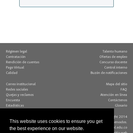
Régimen legal
Talento humano
Contratación
Ofertas de empleo
Rendición de cuentas
Concurso docente
Pago Virtual
Control interno
Calidad
Buzón de notificaciones
Correo institucional
Mapa del sitio
Redes sociales
FAQ
Quejas y reclamos
Atención en línea
Encuesta
Contáctenos
Estadísticas
Glosario
Contacto página web:
© Copyright 2014
This website uses cookies to ensure you get
Dirección
Algunos derechos reservados.
Edif. 205 - Of. 117
editorweb_fchbog@unal.edu.co
the best experience on our website.
Bogotá D.C., Colombia
Acerca de este sitio web