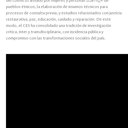
del conflicto armado por mujeres y personas LGBTIQ+ de
pueblos étnicos; la elaboración de insumos técnicos para
procesos de consulta previa; y estudios relacionados con justicia
restaurativa, paz, educación, cuidado y reparación. De este
modo, el CES ha consolidado una tradición de investigación
crítica, inter y transdisciplinaria, con incidencia pública y
compromiso con las transformaciones sociales del país.