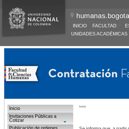
humanas.bogota
INICIO
FACULTAD
E
UNIDADES ACADÉMICAS
Inicio
Inicio
Invitaciones Públicas a
Cotizar
Publicación de ordenes
Se informa que, a partir 