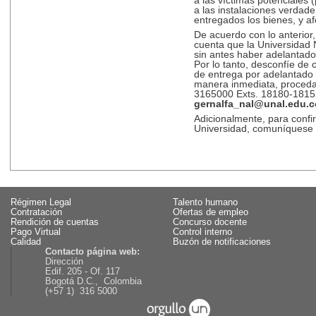
a las víctimas potenciales
a las instalaciones verdad
entregados los bienes, y a
De acuerdo con lo anterior
cuenta que la Universidad
sin antes haber adelantado 
Por lo tanto, desconfíe de 
de entrega por adelantado 
manera inmediata, proceda 
3165000 Exts. 18180-18155
gernalfa_nal@unal.edu.c
Adicionalmente, para confi
Universidad, comuníquese 
Régimen Legal
Talento humano
Contratación
Ofertas de empleo
Rendición de cuentas
Concurso docente
Pago Virtual
Control interno
Calidad
Buzón de notificaciones
Contacto página web:
Dirección
Edif. 205 - Of. 117
Bogotá D.C., Colombia
(+57 1) 316 5000