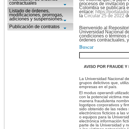
contractuales
procesos de invitación p
Colombia se publicará e
Listado de órdenes,
enlace:
https://portalad
modificaciones, prorrogas,
la
Circular 25 de 2022
de
adiciones y suspensiones.
Publicación de contratos
Bienvenido al Repositor
Universidad Nacional 
condiciones o términos d
órdenes contractuales, y 
Buscar
AVISO POR FRAUDE 
La Universidad Nacional de
grupos delictivos que, util
empresas en el país.
El modus operandi utilizado
con la potencial victima me
manera fraudulenta nombres
logotipos corporativos y fir
sido obtenido de las redes 
electrónicos ficticios a la
o equipos para la Universi
electrónica información fic
parte de la Universidad y nú