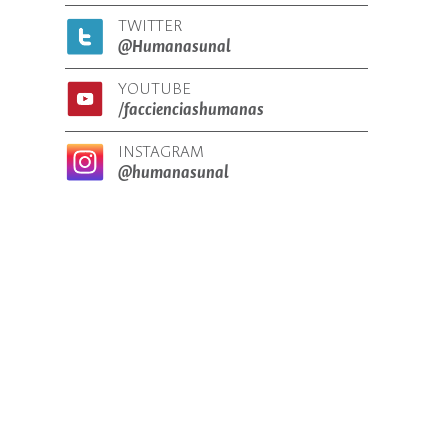
TWITTER
@Humanasunal
YOUTUBE
/faccienciashumanas
INSTAGRAM
@humanasunal