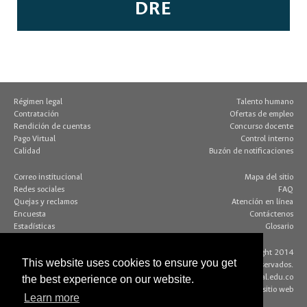
DRE
Régimen legal
Talento humano
Contratación
Ofertas de empleo
Rendición de cuentas
Concurso docente
Pago Virtual
Control interno
Calidad
Buzón de notificaciones
Correo institucional
Mapa del sitio
Redes sociales
FAQ
Quejas y reclamos
Atención en línea
Encuesta
Contáctenos
Estadísticas
Glosario
Contacto página web:
© Copyright 2014
This website uses cookies to ensure you get
Dirección
Algunos derechos reservados.
Edif. 205 - Of. 117
editorweb_fchbog@unal.edu.co
the best experience on our website.
Bogotá D.C., Colombia
Acerca de este sitio web
Learn more
(+57 1) 316 5000