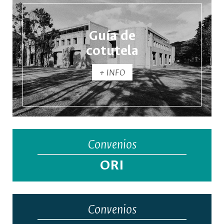
Guía de
cotutela
+ INFO
Convenios
ORI
Convenios