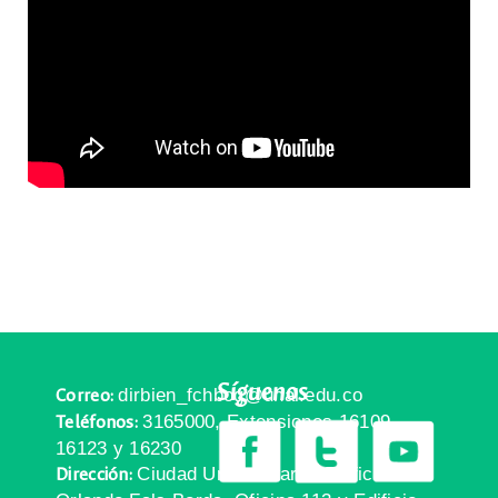
Síguenos
dirbien_fchbog@unal.edu.co
Correo:
3165000, Extensiones 16109,
Teléfonos:
16123 y 16230
Ciudad Universitaria, Edificio
Dirección: