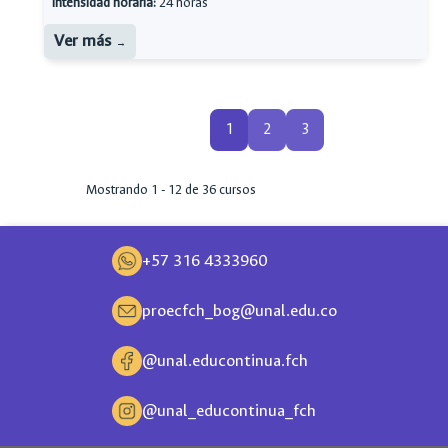
Intensidad horaria:
24 horas
Ver más
1
2
3
Mostrando 1 - 12 de 36 cursos
+57 316 4333960
proecfch_bog@unal.edu.co
@unal.educontinua.fch
@unal_educontinua_fch