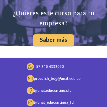
¿Quieres este curso para tu
empresa?
Saber más
+57 316 4333960
proecfch_bog@unal.edu.co
@unal.educontinua.fch
@unal_educontinua_fch