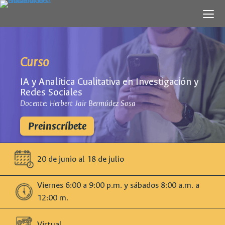
Curso
IA y Analítica Cualitativa en Investigación y
Redes Sociales
Docente: Herbert Jair Bermúdez Sosa
Preinscríbete
20 de junio al 18 de julio
Viernes 6:00 a 9:00 p.m. y sábados 8:00 a.m. a
12:00 m.
Virtual