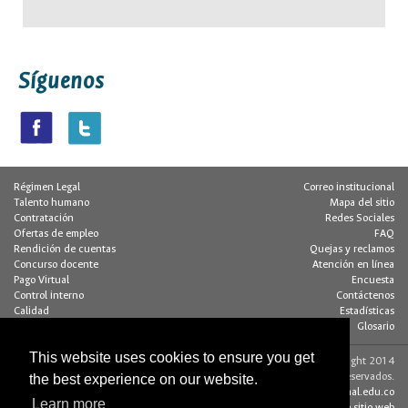
Síguenos
Régimen Legal
Correo institucional
Talento humano
Mapa del sitio
Contratación
Redes Sociales
Ofertas de empleo
FAQ
Rendición de cuentas
Quejas y reclamos
Concurso docente
Atención en línea
Pago Virtual
Encuesta
Control interno
Contáctenos
Calidad
Estadísticas
Buzón de notificaciones
Glosario
This website uses cookies to ensure you get
Contacto página web:
© Copyright 2014
the best experience on our website.
Dirección
Algunos derechos reservados.
Edif. 205 - Of. 117
editorweb_fchbog@unal.edu.co
Learn more