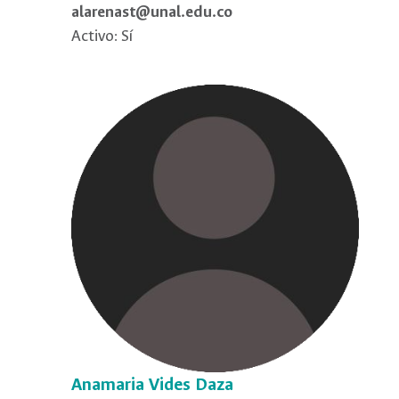
alarenast@unal.edu.co
Activo: Sí
Anamaria Vides Daza