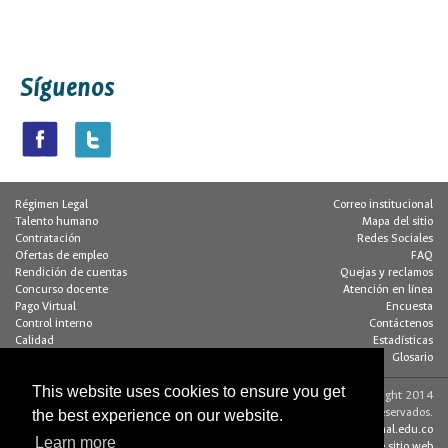
Síguenos
Régimen Legal
Correo institucional
Talento humano
Mapa del sitio
Contratación
Redes Sociales
Ofertas de empleo
FAQ
Rendición de cuentas
Quejas y reclamos
Concurso docente
Atención en línea
Pago Virtual
Encuesta
Control interno
Contáctenos
Calidad
Estadísticas
Buzón de notificaciones
Glosario
This website uses cookies to ensure you get
Contacto página web:
© Copyright 2014
Dirección
Algunos derechos reservados.
the best experience on our website.
Edif. 205 - Of. 117
editorweb_fchbog@unal.edu.co
Learn more
Bogotá D.C., Colombia
Acerca de este sitio web