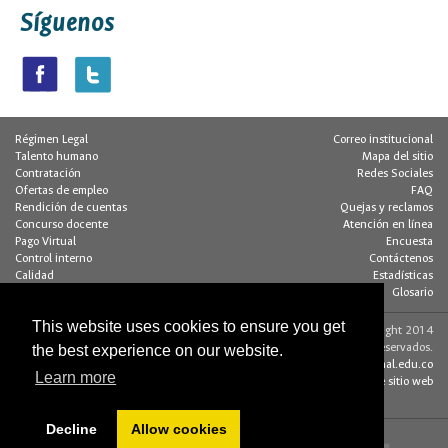
Síguenos
Régimen Legal
Correo institucional
Talento humano
Mapa del sitio
Contratación
Redes Sociales
Ofertas de empleo
FAQ
Rendición de cuentas
Quejas y reclamos
Concurso docente
Atención en línea
Pago Virtual
Encuesta
Control interno
Contáctenos
Calidad
Estadísticas
Buzón de notificaciones
Glosario
This website uses cookies to ensure you get
Contacto página web:
© Copyright 2014
Dirección
Algunos derechos reservados.
the best experience on our website.
Edif. 205 - Of. 117
editorweb_fchbog@unal.edu.co
Learn more
Bogotá D.C., Colombia
Acerca de este sitio web
(+57 1) 316 5000
Decline
Allow cookies