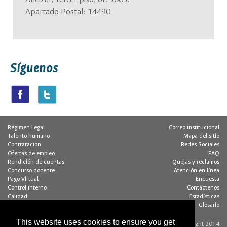
Apartado Postal: 14490
Síguenos
Régimen Legal
Correo institucional
Talento humano
Mapa del sitio
Contratación
Redes Sociales
Ofertas de empleo
FAQ
Rendición de cuentas
Quejas y reclamos
Concurso docente
Atención en línea
Pago Virtual
Encuesta
Control interno
Contáctenos
Calidad
Estadísticas
Buzón de notificaciones
Glosario
This website uses cookies to ensure you get
Contacto página web:
© Copyright 2014