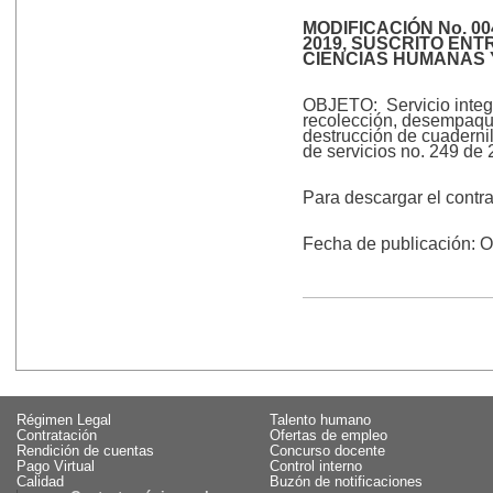
MODIFICACIÓN No. 0
2019, SUSCRITO ENT
CIENCIAS HUMANAS 
OBJETO: Servicio integra
recolección, desempaque
destrucción de cuadernil
de servicios no. 249 de
Para descargar el contr
Fecha de publicación: 
Régimen Legal
Talento humano
Contratación
Ofertas de empleo
Rendición de cuentas
Concurso docente
Pago Virtual
Control interno
Calidad
Buzón de notificaciones