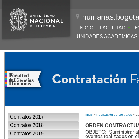
humanas.bogota
INICIO
FACULTAD
E
UNIDADES ACADÉMICAS
Inicio
»
Publicación de contratos
» Co
Contratos 2017
Contratos 2018
ORDEN CONTRACTUAL
OBJETO: Suministrar ali
Contratos 2019
eventos realizados en e