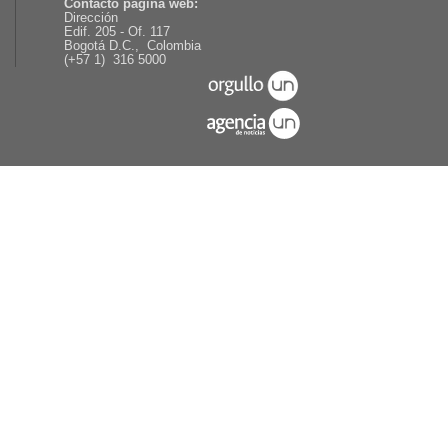
Contacto página web:
Dirección
Edif. 205 - Of. 117
Bogotá D.C., Colombia
(+57 1) 316 5000