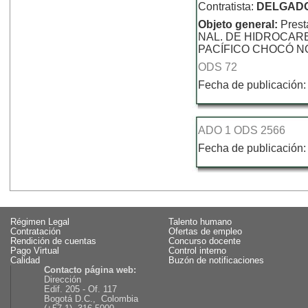
Contratista:
DELGADO
Objeto general:
Prest
NAL. DE HIDROCARB
PACÍFICO CHOCÓ N
ODS 72
Fecha de publicación:
ADO 1 ODS 2566
Fecha de publicación:
Régimen Legal
Talento humano
Contratación
Ofertas de empleo
Rendición de cuentas
Concurso docente
Pago Virtual
Control interno
Calidad
Buzón de notificaciones
Contacto página web:
Dirección
Edif. 205 - Of. 117
Bogotá D.C., Colombia