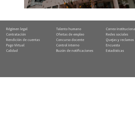
Régimen legal
Talento humano
Correo instituciona
Contratación
Ofertas de empleo
Redes sociales
Rendición de cuentas
Concurso docente
Quejas y reclamos
Pago Virtual
Control interno
Encuesta
Calidad
Buzón de notificaciones
Estadísticas