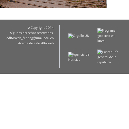
© Copyright 2014
Algunos derechos reservados.
editorweb_fchbog@unal.edu.co
Acerca de este sitio web