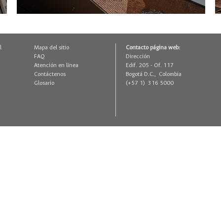
l
Mapa del sitio
Contacto página web:
FAQ
Dirección
Atención en línea
Edif. 205 - Of. 117
Contáctenos
Bogotá D.C., Colombia
Glosario
(+57 1) 316 5000