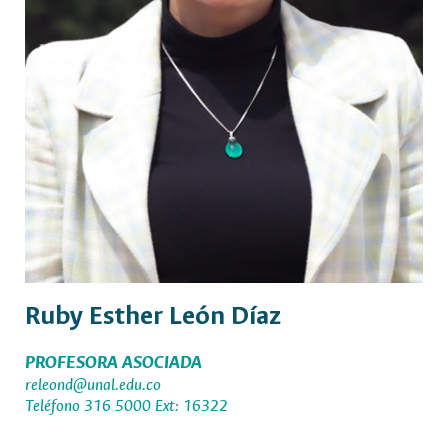
Ruby Esther León Díaz
PROFESORA ASOCIADA
releond@unal.edu.co
Teléfono 316 5000 Ext: 16322