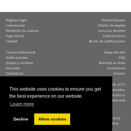
Régimen legal
Talento humano
Contratación
Ofertas de empleo
Rendición de cuentas
Concurso docente
Pago Virtual
Control interno
Calidad
Buzón de notificaciones
Correo institucional
Mapa del sitio
Redes sociales
FAQ
Quejas y reclamos
Atención en línea
Encuesta
Contáctenos
Estadísticas
Glosario
Contacto página web:
© Copyright 2014
This website uses cookies to ensure you get
Dirección
Algunos derechos reservados.
Edif. 205 - Of. 117
editorweb_fchbog@unal.edu.co
the best experience on our website.
Bogotá D.C., Colombia
Acerca de este sitio web
Learn more
(+57 1) 316 5000
Decline
Allow cookies