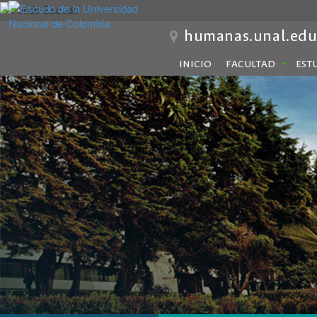
humanas.unal.edu
INICIO
FACULTAD
EST