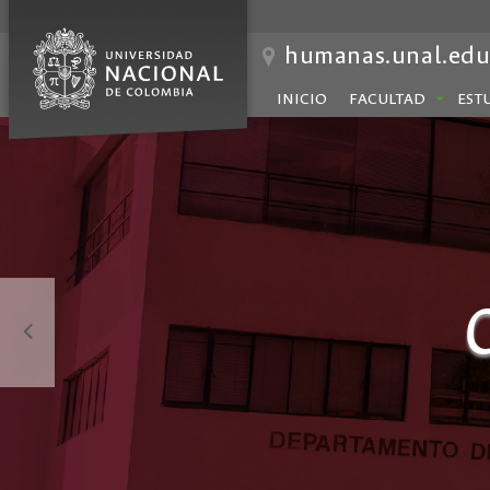
humanas.unal.edu
INICIO
FACULTAD
EST