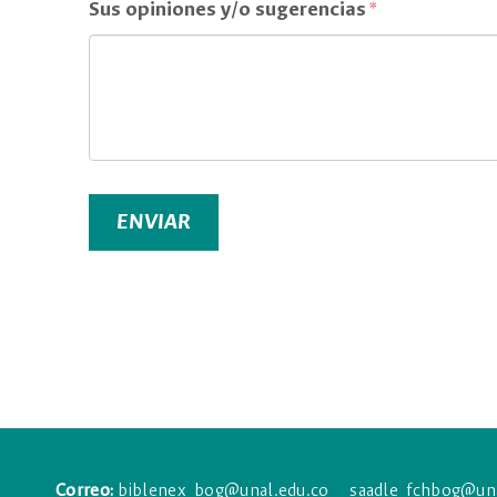
Sus opiniones y/o sugerencias
ENVIAR
Correo:
biblenex_bog@unal.edu.co
saadle_fchbog@una