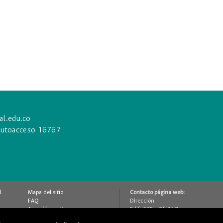
l.edu.co
 autoacceso 16767
l
Mapa del sitio
Contacto página web:
FAQ
Dirección
Atención en línea
Edif. 205 - Of. 117
Contáctenos
Bogotá D.C., Colombia