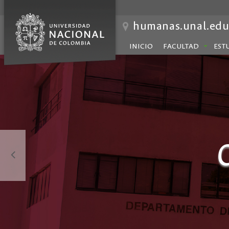
humanas.unal.edu
INICIO
FACULTAD
EST