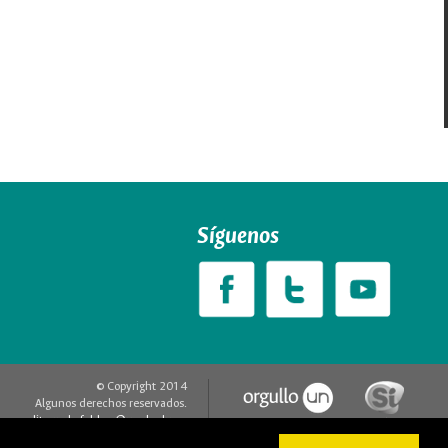
Síguenos
© Copyright 2014
Algunos derechos reservados.
editorweb_fchbog@unal.edu.co
Acerca de este sitio web