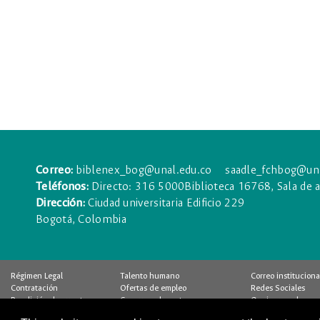
Correo:
biblenex_bog@unal.edu.co
saadle_fchbog@una
Teléfonos:
Directo:
316 5000
Biblioteca 16768, Sala de
Dirección:
Ciudad universitaria Edificio 229
Bogotá, Colombia
Régimen Legal
Talento humano
Correo instituciona
Contratación
Ofertas de empleo
Redes Sociales
Rendición de cuentas
Concurso docente
Quejas y reclamos
Pago Virtual
Control interno
Encuesta