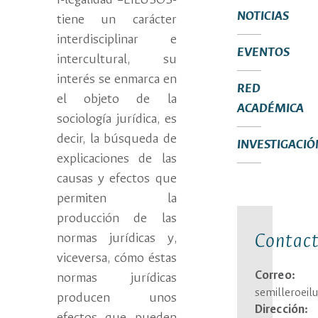
I-legalidad –EILUSOS-
NOTICIAS
tiene un carácter
interdisciplinar e
EVENTOS
intercultural, su
interés se enmarca en
RED
el objeto de la
ACADÉMICA
sociología jurídica, es
decir, la búsqueda de
INVESTIGACIÓ
explicaciones de las
causas y efectos que
permiten la
producción de las
Contac
normas jurídicas y,
viceversa, cómo éstas
Correo:
normas jurídicas
semilleroei
producen unos
Dirección: