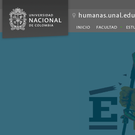
humanas.unal.edu
INICIO
FACULTAD
EST