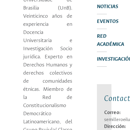
Universidade de
NOTICIAS
Brasilia (UnB).
Veinticinco años de
EVENTOS
experiencia en
Docencia
RED
Universitaria e
ACADÉMICA
Investigación Socio
jurídica. Experto en
INVESTIGACIÓ
Derechos Humanos y
derechos colectivos
de comunidades
étnicas. Miembro de
Contac
la Red de
Constitucionalismo
Correo:
Democrático
semilleroei
Latinoamericano, del
Dirección: