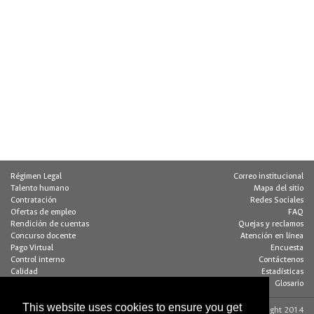
Régimen Legal
Correo institucional
Talento humano
Mapa del sitio
Contratación
Redes Sociales
Ofertas de empleo
FAQ
Rendición de cuentas
Quejas y reclamos
Concurso docente
Atención en línea
Pago Virtual
Encuesta
Control interno
Contáctenos
Calidad
Estadísticas
Buzón de notificaciones
Glosario
This website uses cookies to ensure you get
Contacto página web:
© Copyright 2014