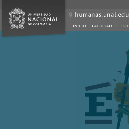
humanas.unal.edu
INICIO
FACULTAD
EST