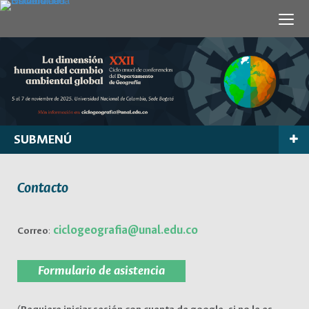
SUBMENÚ
Contacto
ciclogeografia@unal.edu.co
Correo
:
Formulario de asistencia