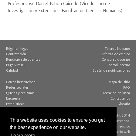
Profesor José Daniel Pabón Caicedo (Vicedecano de
Investigación y Extensión - Facultad de Ciencias Humanas)
Régimen legal
Talento humano
Contratación
Ofertas de empleo
Rendición de cuentas
Concurso docente
Pago Virtual
Control interno
Calidad
Buzón de notificaciones
Correo institucional
Mapa del sitio
Redes sociales
FAQ
Quejas y reclamos
Atención en línea
Encuesta
Contáctenos
Estadísticas
Glosario
Contacto página web:
© Copyright 2014
This website uses cookies to ensure you get
Dirección
Algunos derechos reservados.
Edif. 205 - Of. 117
editorweb_fchbog@unal.edu.co
the best experience on our website.
Bogotá D.C., Colombia
Acerca de este sitio web
Learn more