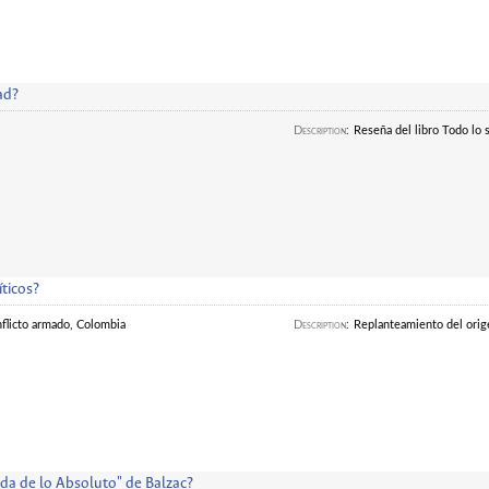
ad?
Description
:
Reseña del libro Todo lo 
íticos?
nflicto armado, Colombia
Description
:
Replanteamiento del orig
da de lo Absoluto" de Balzac?