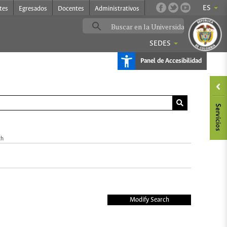
ES
tes
Egresados
Docentes
Administrativos
SEDES
Panel de Accesibilidad
ch
Modify Search