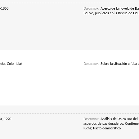
9-1850
Description
:
Acerca de la novela de Bal
Beuve, publicada en la Revue de De
Meta, Colombia)
Description
:
Sobre la situación crítica
a, 1990
Description
:
Análisis de las causas de
acuerdos de paz duraderos. Contiene:
lucha; Pacto democrático