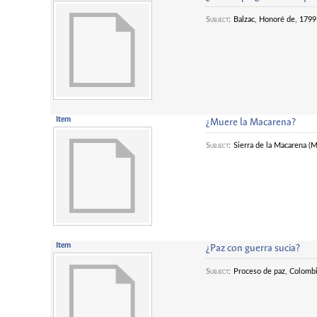
Subject
:
Balzac, Honoré de, 179
Item
¿Muere la Macarena?
Subject
:
Sierra de la Macarena (
Item
¿Paz con guerra sucia?
Subject
:
Proceso de paz, Colombi