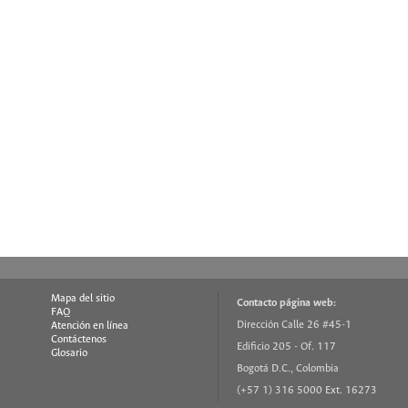
Mapa del sitio
Contacto página web:
FAQ
Dirección Calle 26 #45-1
Atención en línea
Contáctenos
Edificio 205 - Of. 117
Glosario
Bogotá D.C., Colombia
(+57 1) 316 5000 Ext. 16273