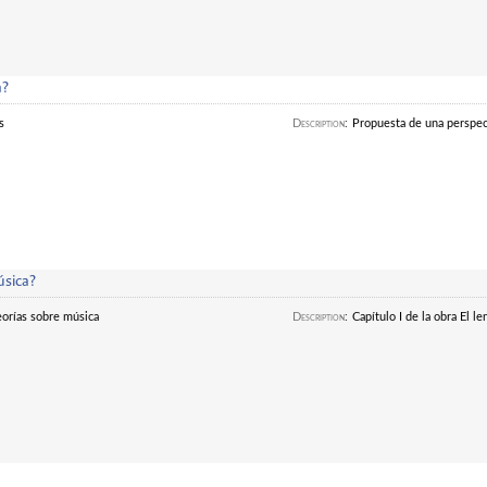
a?
s
Description
:
Propuesta de una perspect
úsica?
Teorías sobre música
Description
:
Capítulo I de la obra El l