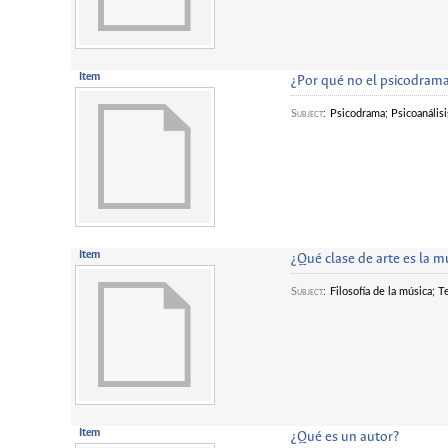
Item
¿Por qué no el psicodram
Subject
:
Psicodrama; Psicoanálisi
Item
¿Qué clase de arte es la m
Subject
:
Filosofía de la música; 
Item
¿Qué es un autor?