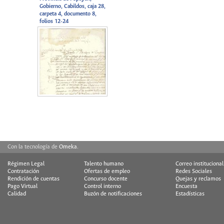
Gobierno, Cabildos, caja 28,
carpeta 4, documento 8,
folios 12-24
Con la tecnología de
Omeka
.
Régimen Legal
Talento humano
Correo institucional
Contratación
Ofertas de empleo
Redes Sociales
Rendición de cuentas
Concurso docente
Quejas y reclamos
Pago Virtual
Control interno
Encuesta
Calidad
Buzón de notificaciones
Estadísticas