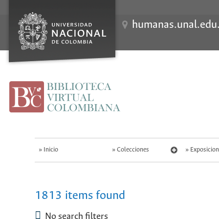
S
k
i
humanas.unal.edu
p
t
o
m
a
i
n
c
o
n
t
e
n
t
Inicio
Colecciones
Exposicion
1813 items found
No search filters