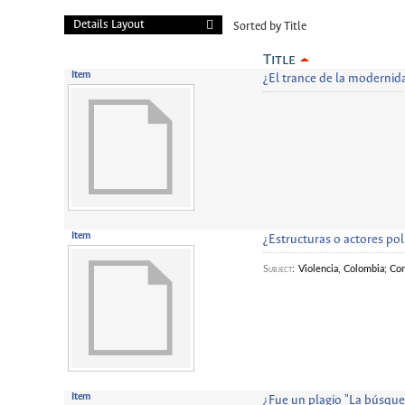
Details Layout
Sorted by Title
Title
Item
¿El trance de la modernid
Item
¿Estructuras o actores pol
Subject
:
Violencia, Colombia; Co
Item
¿Fue un plagio "La búsque