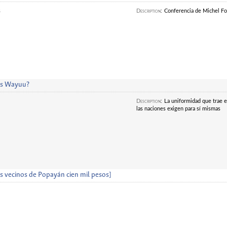
s
Description
:
Conferencia de Michel Fou
os Wayuu?
Description
:
La uniformidad que trae e
las naciones exigen para sí mismas
os vecinos de Popayán cien mil pesos]