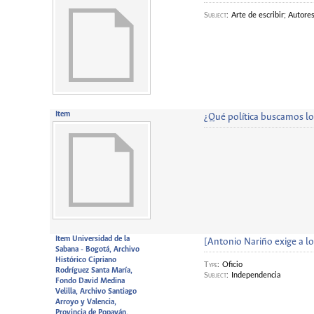
Subject
:
Arte de escribir; Autore
Item
¿Qué política buscamos l
Item Universidad de la
[Antonio Nariño exige a l
Sabana - Bogotá, Archivo
Histórico Cipriano
Type
:
Oficio
Rodríguez Santa María,
Subject
:
Independencia
Fondo David Medina
Velilla, Archivo Santiago
Arroyo y Valencia,
Provincia de Popayán,