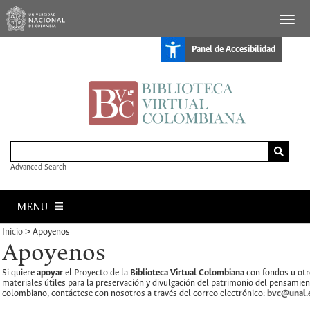
S
k
i
p
t
Panel de Accesibilidad
o
m
a
i
n
c
o
n
t
e
n
Advanced Search
t
MENU
Inicio
>
Apoyenos
Apoyenos
Si quiere
apoyar
el Proyecto de la
Biblioteca Virtual Colombiana
con fondos u otr
materiales útiles para la preservación y divulgación del patrimonio del pensamie
colombiano, contáctese con nosotros a través del correo electrónico:
bvc@unal.