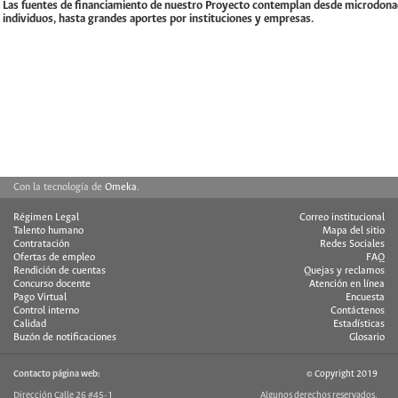
Las fuentes de financiamiento de nuestro Proyecto contemplan desde microdona
individuos, hasta grandes aportes por instituciones y empresas.
Con la tecnología de
Omeka
.
Régimen Legal
Correo institucional
Talento humano
Mapa del sitio
Contratación
Redes Sociales
Ofertas de empleo
FAQ
Rendición de cuentas
Quejas y reclamos
Concurso docente
Atención en línea
Pago Virtual
Encuesta
Control interno
Contáctenos
Calidad
Estadísticas
Buzón de notificaciones
Glosario
Contacto página web:
© Copyright 2019
Dirección Calle 26 #45-1
Algunos derechos reservados.