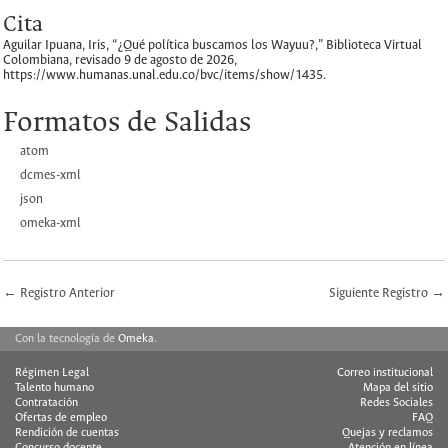
Cita
Aguilar Ipuana, Iris, “¿Qué política buscamos los Wayuu?,”
Biblioteca Virtual
Colombiana
, revisado 9 de agosto de 2026,
https://www.humanas.unal.edu.co/bvc/items/show/1435
.
Formatos de Salidas
atom
dcmes-xml
json
omeka-xml
← Registro Anterior
Siguiente Registro →
Con la tecnología de
Omeka
.
Régimen Legal
Correo institucional
Talento humano
Mapa del sitio
Contratación
Redes Sociales
Ofertas de empleo
FAQ
Rendición de cuentas
Quejas y reclamos
Concurso docente
Atención en línea