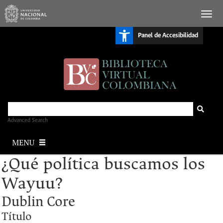
S
Panel de Accesibilidad
k
i
p
t
o
m
a
i
n
c
o
n
Advanced Search
t
e
MENU
n
t
¿Qué política buscamos los
Wayuu?
Dublin Core
Título