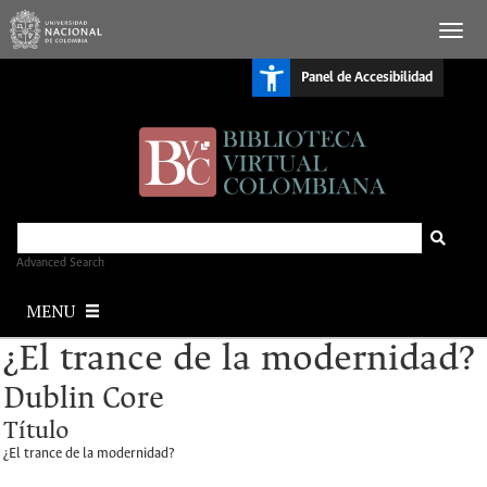
S
Panel de Accesibilidad
k
i
p
t
o
m
a
i
n
c
o
n
Advanced Search
t
e
MENU
n
t
¿El trance de la modernidad?
Dublin Core
Título
¿El trance de la modernidad?