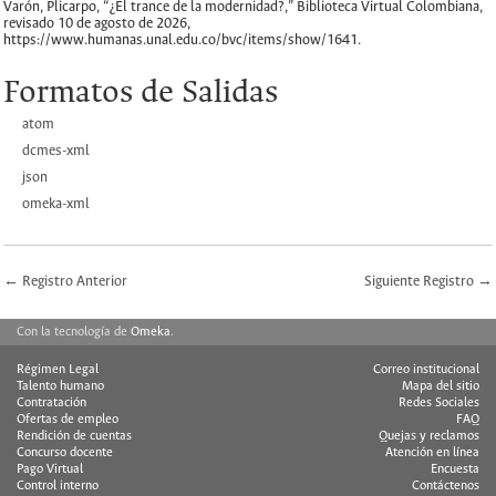
Varón, Plicarpo, “¿El trance de la modernidad?,”
Biblioteca Virtual Colombiana
,
revisado 10 de agosto de 2026,
https://www.humanas.unal.edu.co/bvc/items/show/1641
.
Formatos de Salidas
atom
dcmes-xml
json
omeka-xml
← Registro Anterior
Siguiente Registro →
Con la tecnología de
Omeka
.
Régimen Legal
Correo institucional
Talento humano
Mapa del sitio
Contratación
Redes Sociales
Ofertas de empleo
FAQ
Rendición de cuentas
Quejas y reclamos
Concurso docente
Atención en línea
Pago Virtual
Encuesta
Control interno
Contáctenos