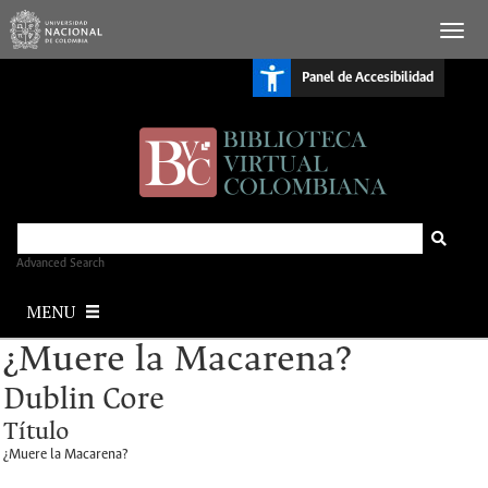
S
Panel de Accesibilidad
k
i
p
t
o
m
a
i
n
c
o
n
Advanced Search
t
e
MENU
n
t
¿Muere la Macarena?
Dublin Core
Título
¿Muere la Macarena?