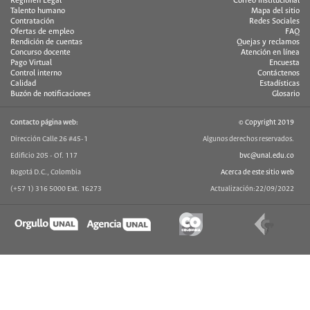
Régimen Legal
Correo institucional
Talento humano
Mapa del sitio
Contratación
Redes Sociales
Ofertas de empleo
FAQ
Rendición de cuentas
Quejas y reclamos
Concurso docente
Atención en línea
Pago Virtual
Encuesta
Control interno
Contáctenos
Calidad
Estadísticas
Buzón de notificaciones
Glosario
Contacto página web:
© Copyright 2019
Dirección Calle 26 #45-1
Algunos derechos reservados.
Edificio 205 - Of. 117
bvc@unal.edu.co
Bogotá D.C., Colombia
Acerca de este sitio web
(+57 1) 316 5000 Ext. 16273
Actualización:22/09/2022