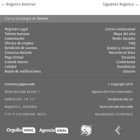
← Registro Anterior
Siguiente Registro →
Con la tecnología de
Omeka
.
Régimen Legal
Correo institucional
Talento humano
Mapa del sitio
Contratación
Redes Sociales
Ofertas de empleo
FAQ
Rendición de cuentas
Quejas y reclamos
Concurso docente
Atención en línea
Pago Virtual
Encuesta
Control interno
Contáctenos
Calidad
Estadísticas
Buzón de notificaciones
Glosario
Contacto página web:
© Copyright 2019
Dirección Calle 26 #45-1
Algunos derechos reservados.
Edificio 205 - Of. 117
bvc@unal.edu.co
Bogotá D.C., Colombia
Acerca de este sitio web
(+57 1) 316 5000 Ext. 16273
Actualización:22/09/2022