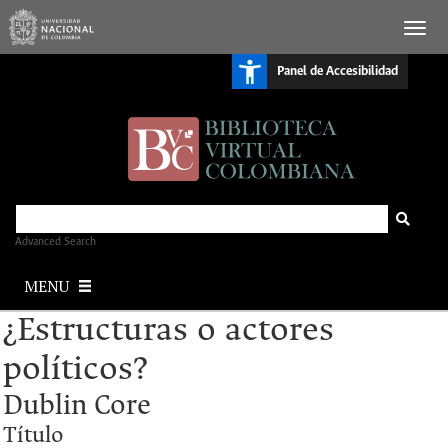
S
Panel de Accesibilidad
k
i
p
t
o
m
a
i
n
c
o
n
Advanced Search
t
e
MENU
n
t
¿Estructuras o actores
políticos?
Dublin Core
Título