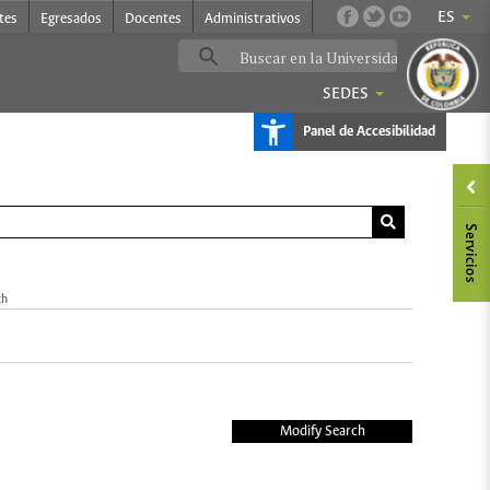
ES
tes
Egresados
Docentes
Administrativos
SEDES
Panel de Accesibilidad
ch
Modify Search