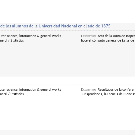
 de los alumnos de la Universidad Nacional en el año de 1875
ter science, information & general works
Description
:
Acta de la Junta de Inspe
eral / Statistics
hace el cómputo general de fallas de 
ter science, information & general works
Description
:
Resultados de la conferenc
eral / Statistics
Jurisprudencia, la Escuela de Ciencias