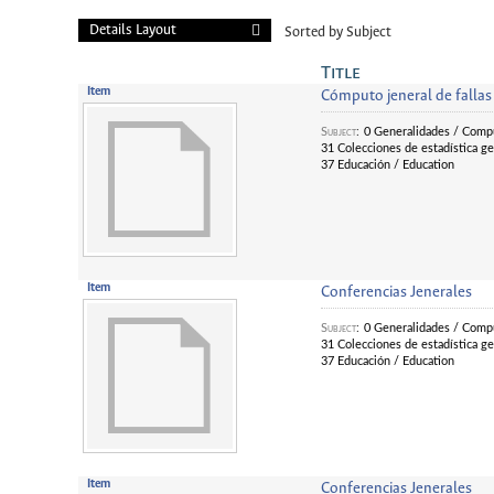
Details Layout
Sorted by Subject
Title
Item
Cómputo jeneral de fallas
Subject
:
0 Generalidades / Compu
31 Colecciones de estadística gen
37 Educación / Education
Item
Conferencias Jenerales
Subject
:
0 Generalidades / Compu
31 Colecciones de estadística gen
37 Educación / Education
Item
Conferencias Jenerales