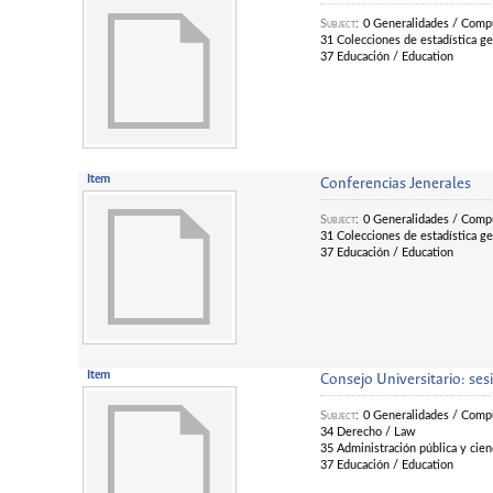
Subject
:
0 Generalidades / Compu
31 Colecciones de estadística gen
37 Educación / Education
Item
Conferencias Jenerales
Subject
:
0 Generalidades / Compu
31 Colecciones de estadística gen
37 Educación / Education
Item
Consejo Universitario: se
Subject
:
0 Generalidades / Compu
34 Derecho / Law
35 Administración pública y cienc
37 Educación / Education