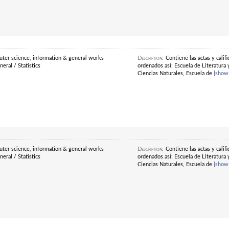
ter science, information & general works
Description
:
Contiene las actas y cali
eral / Statistics
ordenados así: Escuela de Literatura 
Ciencias Naturales, Escuela de
[show
ter science, information & general works
Description
:
Contiene las actas y cali
eral / Statistics
ordenados así: Escuela de Literatura 
Ciencias Naturales, Escuela de
[show