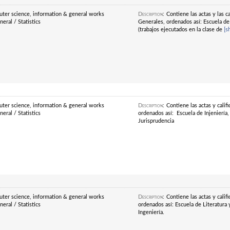
ter science, information & general works
Description
:
Contiene las actas y las c
eral / Statistics
Generales, ordenados así: Escuela de L
(trabajos ejecutados en la clase de
[s
ter science, information & general works
Description
:
Contiene las actas y cali
eral / Statistics
ordenados así: Escuela de Injeniería, 
Jurisprudencia
ter science, information & general works
Description
:
Contiene las actas y cali
eral / Statistics
ordenados así: Escuela de Literatura 
Ingeniería.