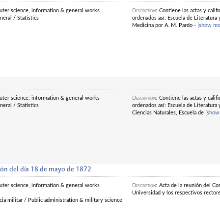
ter science, information & general works
Description
:
Contiene las actas y cali
eral / Statistics
ordenados así: Escuela de Literatura 
Medicina por A. M. Pardo -
[show mo
ter science, information & general works
Description
:
Contiene las actas y cali
eral / Statistics
ordenados así: Escuela de Literatura 
Ciencias Naturales, Escuela de
[show
sión del día 18 de mayo de 1872
ter science, information & general works
Description
:
Acta de la reunión del Con
Universidad y los respectivos rectore
ia militar / Public administration & military science