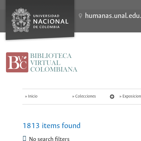
S
k
i
humanas.unal.edu
p
t
o
m
a
i
n
c
o
n
t
e
n
t
Inicio
Colecciones
Exposicion
1813 items found
No search filters