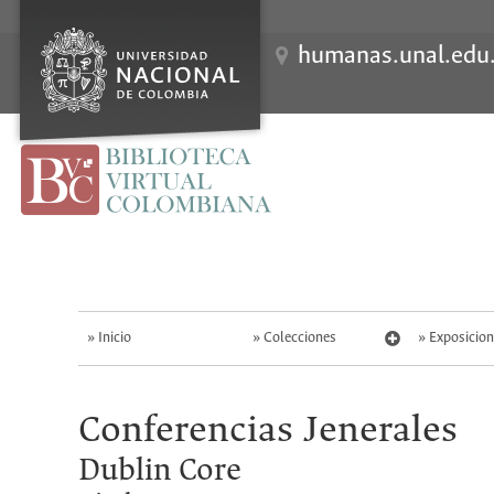
humanas.unal.edu
S
k
i
p
t
o
m
a
i
n
c
o
n
t
Inicio
Colecciones
Exposicion
e
n
t
Conferencias Jenerales
Dublin Core