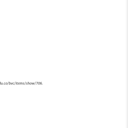
du.co/bvc/items/show/706
.