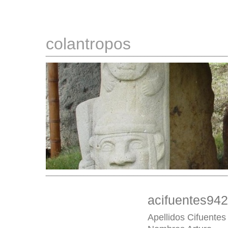
colantropos
acifuentes942
Apellidos
Cifuentes