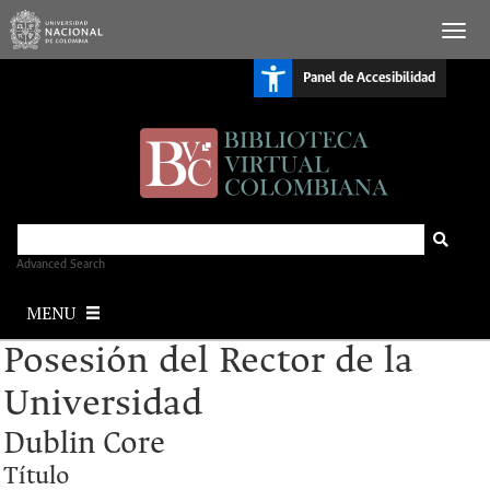
S
Panel de Accesibilidad
k
i
p
t
o
m
a
i
n
c
o
n
Advanced Search
t
e
MENU
n
t
Posesión del Rector de la
Universidad
Dublin Core
Título