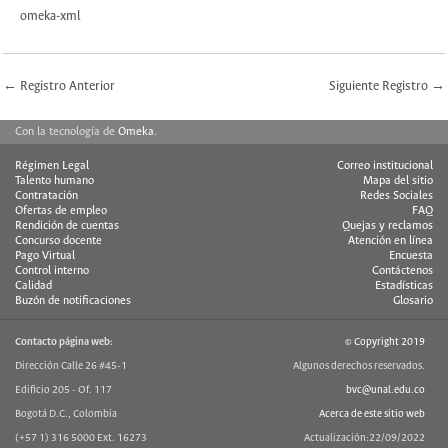
omeka-xml
← Registro Anterior
Siguiente Registro →
Con la tecnología de
Omeka
.
Régimen Legal
Correo institucional
Talento humano
Mapa del sitio
Contratación
Redes Sociales
Ofertas de empleo
FAQ
Rendición de cuentas
Quejas y reclamos
Concurso docente
Atención en línea
Pago Virtual
Encuesta
Control interno
Contáctenos
Calidad
Estadísticas
Buzón de notificaciones
Glosario
Contacto página web:
© Copyright 2019
Dirección Calle 26 #45-1
Algunos derechos reservados.
Edificio 205 - Of. 117
bvc@unal.edu.co
Bogotá D.C., Colombia
Acerca de este sitio web
(+57 1) 316 5000 Ext. 16273
Actualización:22/09/2022