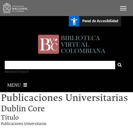
S
Panel de Accesibilidad
k
i
p
t
o
m
a
i
n
c
o
n
Advanced Search
t
e
MENU
n
t
Publicaciones Universitarias
Dublin Core
Título
Publicaciones Universitarias