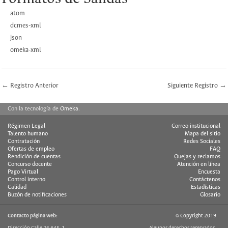
atom
dcmes-xml
json
omeka-xml
← Registro Anterior
Siguiente Registro →
Con la tecnología de
Omeka
.
Régimen Legal
Correo institucional
Talento humano
Mapa del sitio
Contratación
Redes Sociales
Ofertas de empleo
FAQ
Rendición de cuentas
Quejas y reclamos
Concurso docente
Atención en línea
Pago Virtual
Encuesta
Control interno
Contáctenos
Calidad
Estadísticas
Buzón de notificaciones
Glosario
Contacto página web:
© Copyright 2019
Dirección Calle 26 #45-1
Algunos derechos reservados.