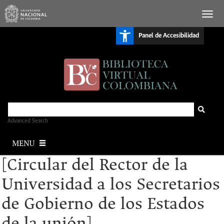
S
Panel de Accesibilidad
k
i
p
t
o
m
a
i
n
c
o
n
Advanced Search
t
e
MENU
n
t
[Circular del Rector de la
Universidad a los Secretarios
de Gobierno de los Estados
de la unión]