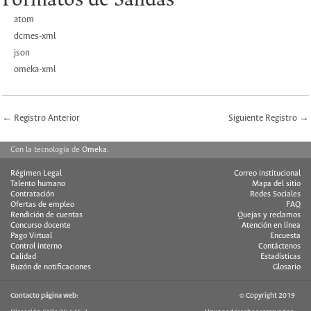
Formatos de Salidas
atom
dcmes-xml
json
omeka-xml
← Registro Anterior
Siguiente Registro →
Con la tecnología de
Omeka
.
Régimen Legal
Correo institucional
Talento humano
Mapa del sitio
Contratación
Redes Sociales
Ofertas de empleo
FAQ
Rendición de cuentas
Quejas y reclamos
Concurso docente
Atención en línea
Pago Virtual
Encuesta
Control interno
Contáctenos
Calidad
Estadísticas
Buzón de notificaciones
Glosario
Contacto página web:
© Copyright 2019