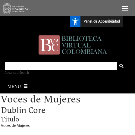
S
Panel de Accesibilidad
k
i
p
t
o
m
a
i
n
c
o
n
Advanced Search
t
e
MENU
n
t
Voces de Mujeres
Dublin Core
Título
Voces de Mujeres