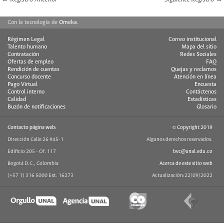
Con la tecnología de
Omeka
.
Régimen Legal
Correo institucional
Talento humano
Mapa del sitio
Contratación
Redes Sociales
Ofertas de empleo
FAQ
Rendición de cuentas
Quejas y reclamos
Concurso docente
Atención en línea
Pago Virtual
Encuesta
Control interno
Contáctenos
Calidad
Estadísticas
Buzón de notificaciones
Glosario
Contacto página web:
© Copyright 2019
Dirección Calle 26 #45-1
Algunos derechos reservados.
Edificio 205 - Of. 117
bvc@unal.edu.co
Bogotá D.C., Colombia
Acerca de este sitio web
(+57 1) 316 5000 Ext. 16273
Actualización:22/09/2022